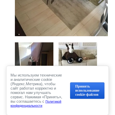
Мы используем технические
и аналитические cookie
(Яндекс.Метрика), чтобы
Принять
сайт работал корректно и
использование
помогал нам улучшать
cookie-файлов
сервис. Нажимая «Принять»,
Предыдущее
Следующее
вы соглашаетесь с
Политикой
конфиденциальности
Вернуться в галерею