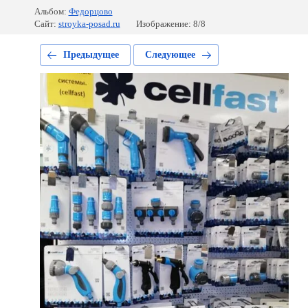
Альбом:
Федорцово
Сайт:
stroyka-posad.ru
Изображение: 8/8
Предыдущее
Следующее