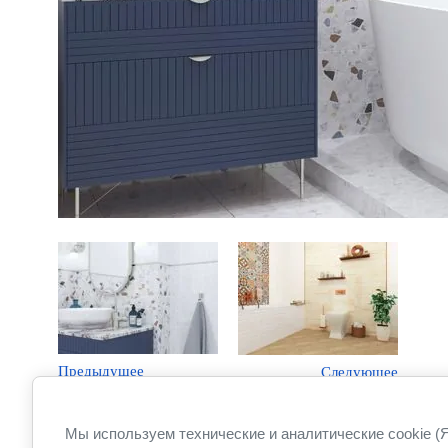
Предыдущее
Следующее
Вернуться в галерею
Мы используем технические и аналитические cookie (Я