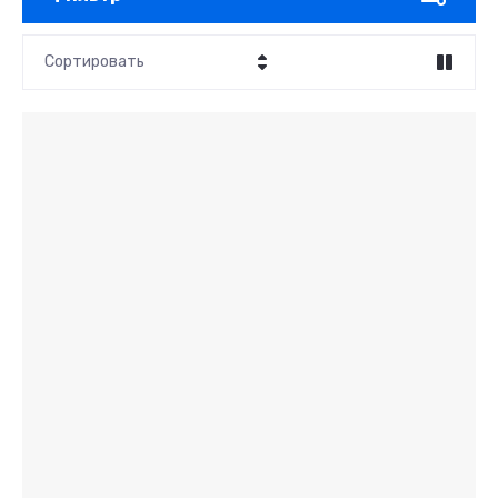
Сортировать
Цена - убывание
Цена - возрастание
Название - Я-А
Название - А-Я