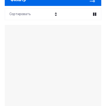
Сортировать
Цена - убывание
Цена - возрастание
Название - Я-А
Название - А-Я